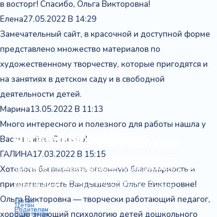
в восторг! Спасибо, Ольга Викторовна!
Елена
27.05.2022 В 14:29
Замечательный сайт, в красочной и доступной форме
представлено множество материалов по
художественному творчеству, которые пригодятся и
на занятиях в детском саду и в свободной
деятельности детей.
Марина
13.05.2022 В 11:13
Много интересного и полезного для работы нашла у
Учимся видеть красоту​
Дети и технологии
Английский язык детям
Вас на сайте. Спасибо!
Консультации для родителей
ГАЛИНА
17.03.2022 В 15:15
«Все прекрасное, существующее в окружающем мире и
Применение современных технологий в дошкольном
Кто сказал, что на занятиях по английскому языку нельзя
созданное человеком для других людей, должно
Что же делать, когда родителей переполняют эмоции? Как
Хотелось бы выразить огромную благодарность и
образовании превращает ребенка из пассивного слушателя и
заниматься творчеством, тот просто не пробовал это делать.
прикоснуться к сердцу ребенка и облагородить его» В.А.
же сказать о своих чувствах ребенку? Как приобщить
наблюдателя в активного, деятельного субъекта.
Без творчества никуда! Создаем красоту на английском!
признательность Вандышевой Ольге Викторовне!
Сухомлинский
ребёнка к миру искусства? Ответы на вопросы можно
получить на наших консультациях.
Ольга Викторовна — творчески работающий педагог,
Детям
Детям
Детям
Родителям
Родителям
хорошо знающий психологию детей дошкольного
Родителям
Родителям