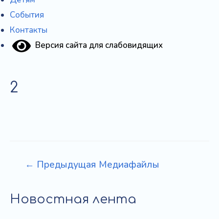
События
Контакты
Версия сайта для слабовидящих
2
Навигация
←
Предыдущая Медиафайлы
по
записям
Новостная лента