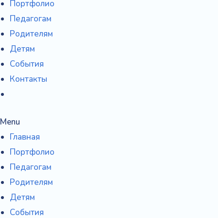
Портфолио
h
Педагогам
f
Родителям
o
Детям
r
События
:
Контакты
Menu
Главная
Портфолио
Педагогам
Родителям
Детям
События