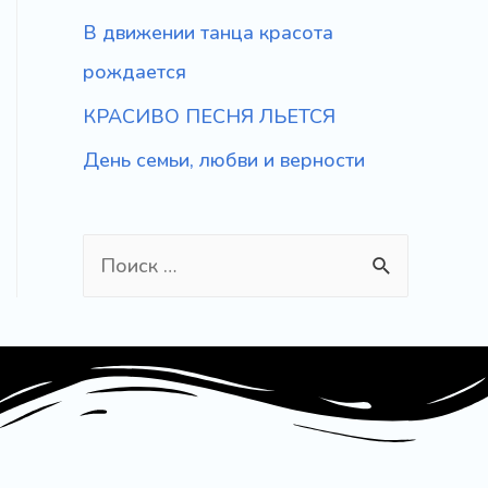
В движении танца красота
рождается
КРАСИВО ПЕСНЯ ЛЬЕТСЯ
День семьи, любви и верности
S
e
a
r
c
h