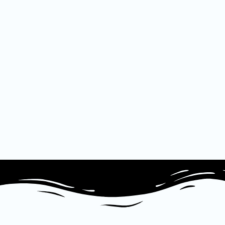
по
записям