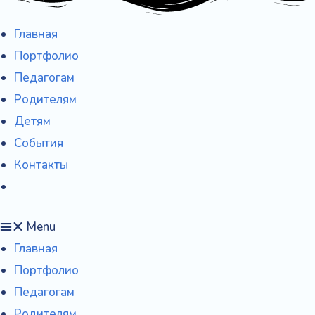
r
c
Главная
Портфолио
h
Педагогам
f
Родителям
o
Детям
r
События
:
Контакты
Menu
Главная
Портфолио
Педагогам
Родителям