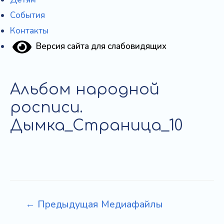
События
Контакты
Версия сайта для слабовидящих
Альбом народной
росписи.
Дымка_Страница_10
Навигация
←
Предыдущая Медиафайлы
по