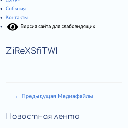
События
Контакты
Версия сайта для слабовидящих
ZiReXSfiTWI
Навигация
←
Предыдущая Медиафайлы
по
записям
Новостная лента