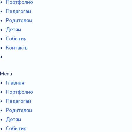
Портфолио
h
Педагогам
f
Родителям
o
Детям
r
События
:
Контакты
Menu
Главная
Портфолио
Педагогам
Родителям
Детям
События